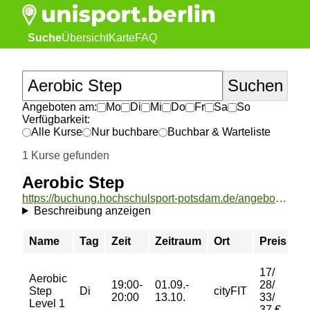
Suche
Übersicht
Karte
FAQ
Angeboten am:
Mo
Di
Mi
Do
Fr
Sa
So
Verfügbarkeit:
Alle Kurse
Nur buchbare
Buchbar & Warteliste
1 Kurse gefunden
Aerobic Step
https://buchung.hochschulsport-potsdam.de/angebote/aktueller_zeitraum/_Aerobic_Step.html
Beschreibung anzeigen
Name
Tag
Zeit
Zeitraum
Ort
Preis
B
17/
Aerobic
19:00-
01.09.-
28/
Step
Di
cityFIT
b
20:00
13.10.
33/
Level 1
37 €