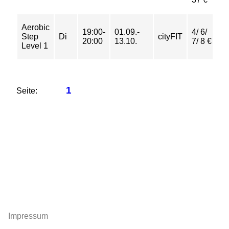
Aerobic
19:00-
01.09.-
4/ 6/
Step
Di
cityFIT
b
20:00
13.10.
7/ 8 €
Level 1
1
Seite:
Impressum