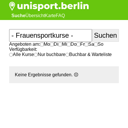
Suche
Übersicht
Karte
FAQ
Angeboten am:
Mo
Di
Mi
Do
Fr
Sa
So
Verfügbarkeit:
Alle Kurse
Nur buchbare
Buchbar & Warteliste
Keine Ergebnisse gefunden.
😔