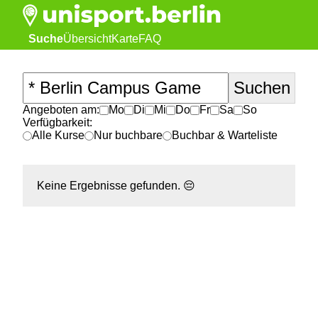
Suche
Übersicht
Karte
FAQ
Angeboten am:
Mo
Di
Mi
Do
Fr
Sa
So
Verfügbarkeit:
Alle Kurse
Nur buchbare
Buchbar & Warteliste
Keine Ergebnisse gefunden.
😔