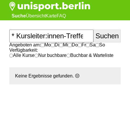
Suche
Übersicht
Karte
FAQ
Angeboten am:
Mo
Di
Mi
Do
Fr
Sa
So
Verfügbarkeit:
Alle Kurse
Nur buchbare
Buchbar & Warteliste
Keine Ergebnisse gefunden.
😔