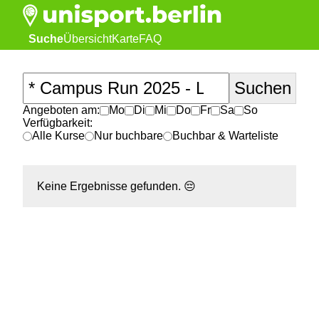
Suche
Übersicht
Karte
FAQ
Angeboten am:
Mo
Di
Mi
Do
Fr
Sa
So
Verfügbarkeit:
Alle Kurse
Nur buchbare
Buchbar & Warteliste
Keine Ergebnisse gefunden.
😔